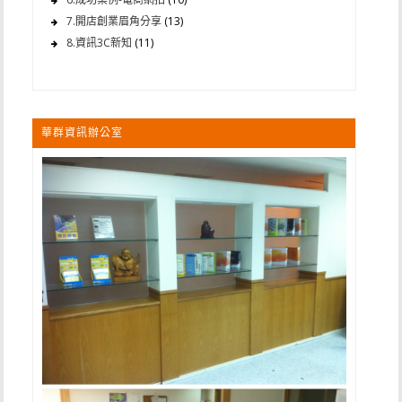
7.開店創業眉角分享
(13)
8.資訊3C新知
(11)
華群資訊辦公室