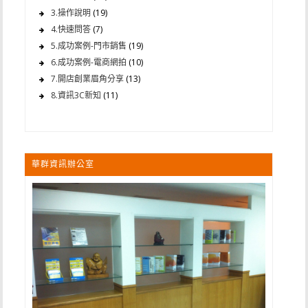
3.操作說明
(19)
4.快速問答
(7)
5.成功案例-門市銷售
(19)
6.成功案例-電商網拍
(10)
7.開店創業眉角分享
(13)
8.資訊3C新知
(11)
華群資訊辦公室