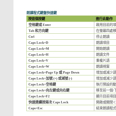
朗讀程式鍵盤快速鍵
按這個按鍵
進行此動作
空格鍵或
Enter
啟用目前的
Tab
和方向鍵
在螢幕四處
Ctrl
停止朗讀
Caps Lock+D
朗讀項目
Caps Lock+M
開始朗讀
Caps Lock+H
朗讀文件
Caps Lock+V
重複片語
Caps Lock+W
朗讀視窗
Caps Lock+Page Up
或
Page Down
增加或減少
Caps Lock+
加號 (+) 或減號
(-)
增加或減少
Caps Lock+
空格鍵
執行預設的
Caps Lock+
向左鍵或向右鍵
移至前一個/
Caps Lock+F2
顯示目前項
快速連續按兩次
Caps Lock
開啟或關閉
C
Caps+Esc
結束朗讀程