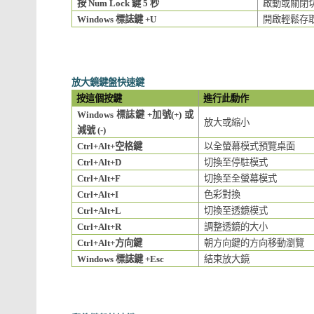
按 Num Lock 鍵 5 秒
啟動或關閉
Windows
標誌鍵
+U
開啟輕鬆存
放大鏡鍵盤快速鍵
按這個按鍵
進行此動作
Windows
標誌鍵 +加號(+) 或
放大或縮小
減號
(-)
Ctrl+Alt+
空格鍵
以全螢幕模式預覽桌面
Ctrl+Alt+D
切換至停駐模式
Ctrl+Alt+F
切換至全螢幕模式
Ctrl+Alt+I
色彩對換
Ctrl+Alt+L
切換至透鏡模式
Ctrl+Alt+R
調整透鏡的大小
Ctrl+Alt+
方向鍵
朝方向鍵的方向移動瀏覽
Windows
標誌鍵
+Esc
結束放大鏡