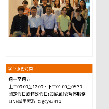
客戶服務時間
週一至週五
上午09:00至12:00，下午01:00至05:30
國定假日或特殊假日(如颱風假)暫停服務
LINE試用索取: @gcy9341p