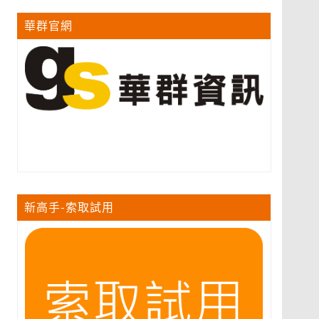
華群官網
新高手-索取試用