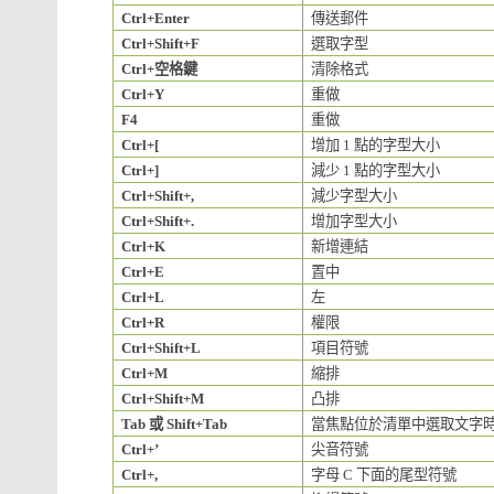
Ctrl+Enter
傳送郵件
Ctrl+Shift+F
選取字型
Ctrl+
空格鍵
清除格式
Ctrl+Y
重做
F4
重做
Ctrl+[
增加 1 點的字型大小
Ctrl+]
減少 1 點的字型大小
Ctrl+Shift+,
減少字型大小
Ctrl+Shift+.
增加字型大小
Ctrl+K
新增連結
Ctrl+E
置中
Ctrl+L
左
Ctrl+R
權限
Ctrl+Shift+L
項目符號
Ctrl+M
縮排
Ctrl+Shift+M
凸排
Tab
或
Shift+Tab
當焦點位於清單中選取文字時
Ctrl+’
尖音符號
Ctrl+,
字母 C 下面的尾型符號