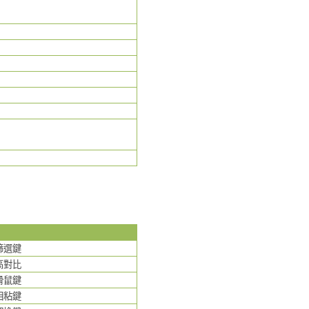
篩選鍵
高對比
滑鼠鍵
相粘鍵