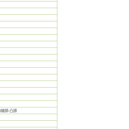
縮排/凸排