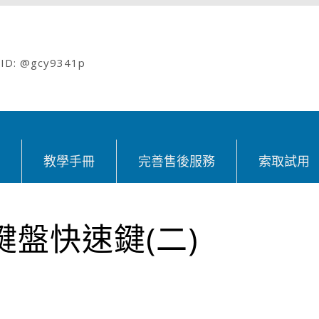
: @gcy9341p
紹
教學手冊
完善售後服務
索取試用
整鍵盤快速鍵(二)