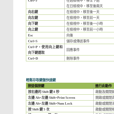
Ctrl+J
在週檢視中，移至下週
在日檢視中，移至後兩天
向右鍵
在檢視中，移至後一天
向左鍵
在檢視中，移至前一天
向下鍵
在檢視中，移至後一小時
向上鍵
在檢視中，移至前一小時
Esc
向後
Ctrl+S
儲存或傳送事件
Ctrl+P
，使用向上鍵和
回應事件
向下鍵選取
Ctrl+D
刪除事件
輕鬆存取鍵盤快速鍵
按這個按鍵
進行此動作
按右邊的 Shift 鍵 8 秒
啟動及關閉
左邊 Alt+左邊
Shift+Print Screen
開啟或關閉
左邊 Alt+左邊
Shift+Num Lock
啟動或關閉
按 Shift 鍵 5 次
啟動或關閉