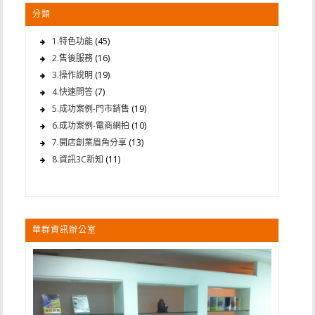
分類
1.特色功能
(45)
2.售後服務
(16)
3.操作說明
(19)
4.快速問答
(7)
5.成功案例-門市銷售
(19)
6.成功案例-電商網拍
(10)
7.開店創業眉角分享
(13)
8.資訊3C新知
(11)
華群資訊辦公室