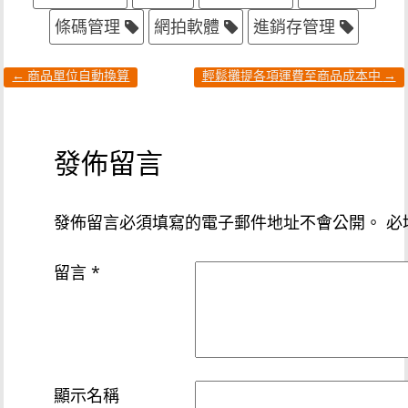
條碼管理
網拍軟體
進銷存管理
←
商品單位自動換算
輕鬆攤提各項運費至商品成本中
→
發佈留言
發佈留言必須填寫的電子郵件地址不會公開。
必
留言
*
顯示名稱