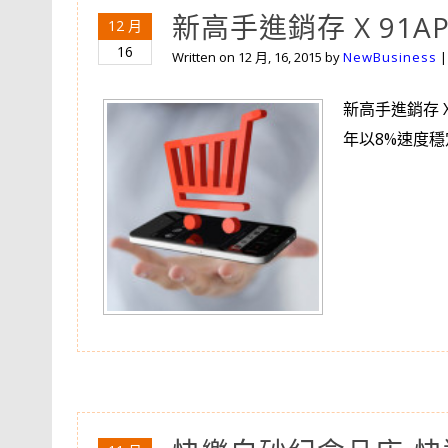
新高手進銷存 X 91
12 月
16
Written on
12 月, 16, 2015
by
NewBusiness
新高手進銷存 
年以8%速度穩