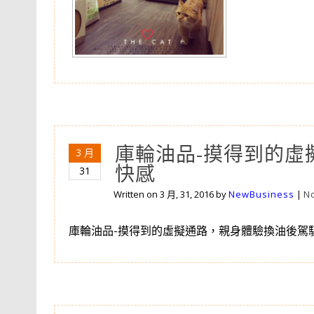
庫輪油品-摸得到的虛
3 月
快感
31
Written on
3 月, 31, 2016
by
NewBusiness
|
N
庫輪油品-摸得到的虛擬通路，親身體驗換油後駕