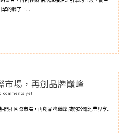
通路整合，再創佳績 俗話說機油是引擎的血液，而空
引擎的肺了，…
際市場，再創品牌巔峰
o comments yet
-開拓國際市場，再創品牌巔峰 威豹於電池業界享…