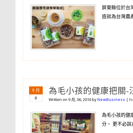
屏東縣位於台
造就為台灣農
為毛小孩的健康把關-
9 月
6
Written on
9 月, 06, 2016
by
NewBusiness
|
N
為毛小孩的健
分， 更不必說