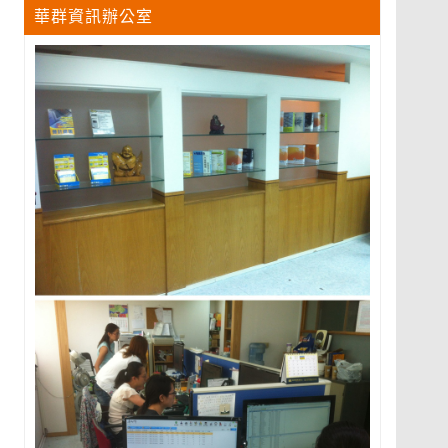
華群資訊辦公室