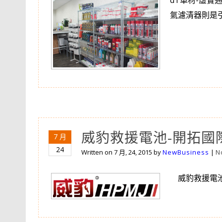
dT車材-虛實
氣濾清器則是
威豹救援電池-開拓國
7 月
24
Written on
7 月, 24, 2015
by
NewBusiness
|
N
威豹救援電池