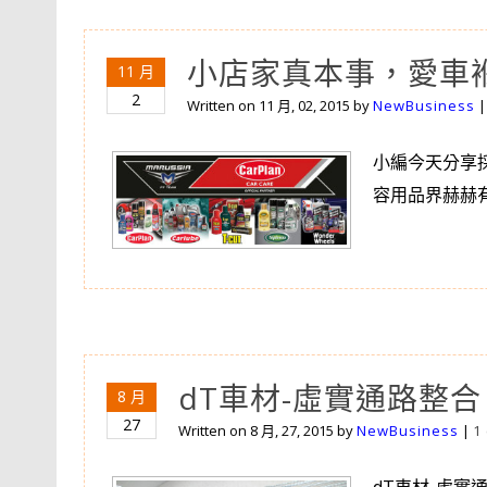
小店家真本事，愛車
11 月
2
Written on
11 月, 02, 2015
by
NewBusiness
小編今天分享
容用品界赫赫有
dT車材-虛實通路整
8 月
27
Written on
8 月, 27, 2015
by
NewBusiness
|
1