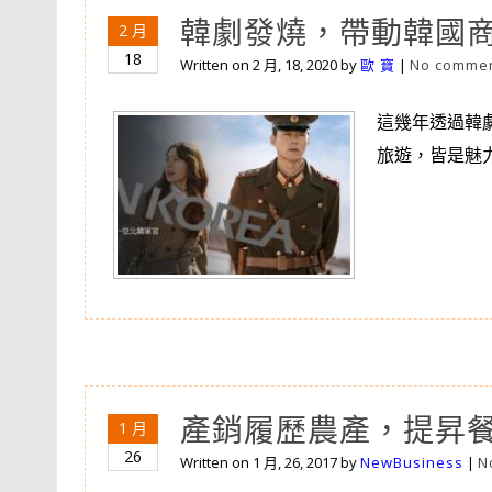
韓劇發燒，帶動韓國
2 月
18
Written on
2 月, 18, 2020
by
歐 寶
|
No commen
這幾年透過韓
旅遊，皆是魅力
產銷履歷農產，提昇
1 月
26
Written on
1 月, 26, 2017
by
NewBusiness
|
N