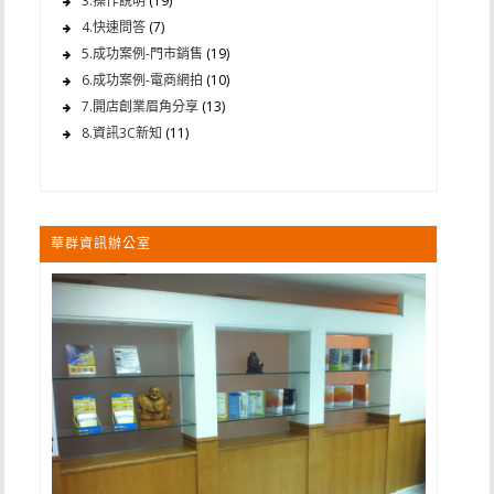
3.操作說明
(19)
4.快速問答
(7)
5.成功案例-門市銷售
(19)
6.成功案例-電商網拍
(10)
7.開店創業眉角分享
(13)
8.資訊3C新知
(11)
華群資訊辦公室