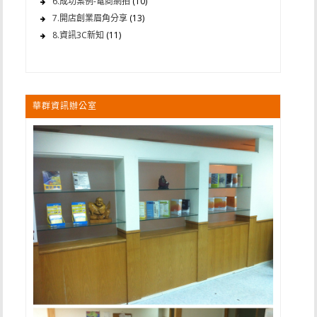
6.成功案例-電商網拍
(10)
7.開店創業眉角分享
(13)
8.資訊3C新知
(11)
華群資訊辦公室