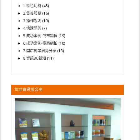
1.特色功能
(45)
2.售後服務
(16)
3.操作說明
(19)
4.快速問答
(7)
5.成功案例-門市銷售
(19)
6.成功案例-電商網拍
(10)
7.開店創業眉角分享
(13)
8.資訊3C新知
(11)
華群資訊辦公室