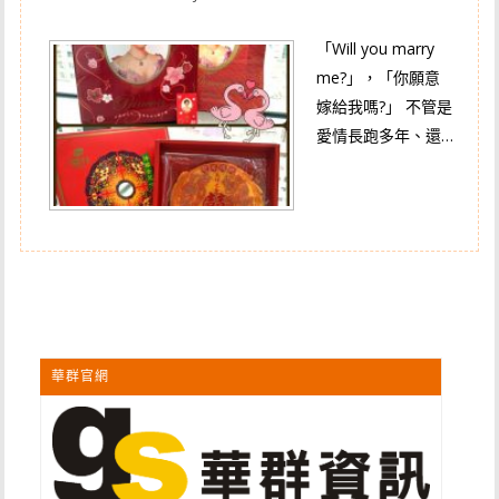
「Will you marry
me?」，「你願意
嫁給我嗎?」 不管是
愛情長跑多年、還…
華群官網