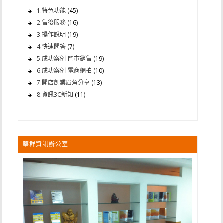
1.特色功能
(45)
2.售後服務
(16)
3.操作說明
(19)
4.快速問答
(7)
5.成功案例-門市銷售
(19)
6.成功案例-電商網拍
(10)
7.開店創業眉角分享
(13)
8.資訊3C新知
(11)
華群資訊辦公室