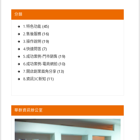
分類
1.特色功能
(45)
2.售後服務
(16)
3.操作說明
(19)
4.快速問答
(7)
5.成功案例-門市銷售
(19)
6.成功案例-電商網拍
(10)
7.開店創業眉角分享
(13)
8.資訊3C新知
(11)
華群資訊辦公室