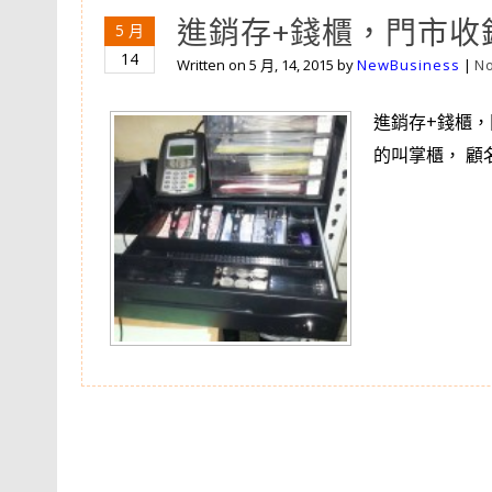
進銷存+錢櫃，門市收
5 月
14
Written on
5 月, 14, 2015
by
NewBusiness
|
N
進銷存+錢櫃，
的叫掌櫃， 顧