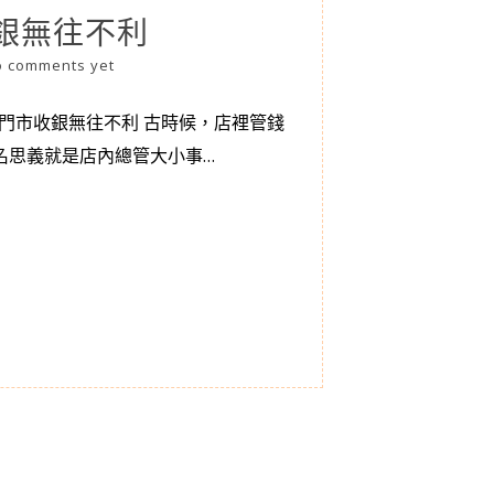
銀無往不利
o comments yet
門市收銀無往不利 古時候，店裡管錢
名思義就是店內總管大小事…