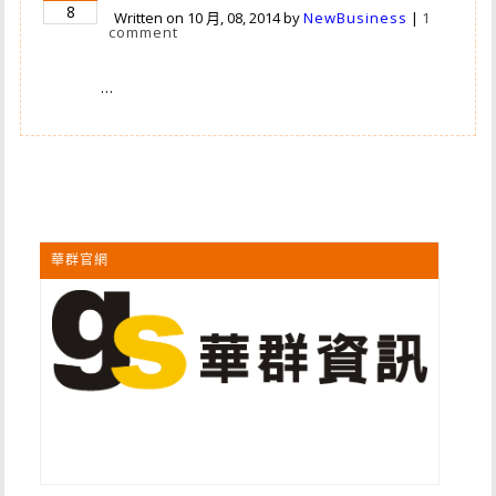
8
Written on
10 月, 08, 2014
by
NewBusiness
|
1
comment
…
華群官網