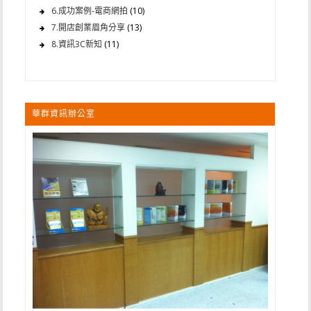
6.成功案例-電商網拍
(10)
7.開店創業眉角分享
(13)
8.資訊3C新知
(11)
華群資訊辦公室