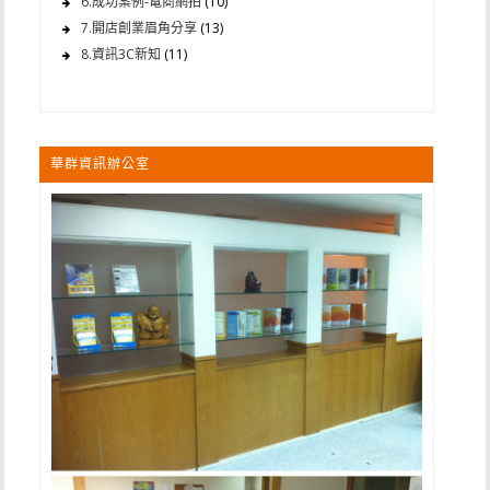
6.成功案例-電商網拍
(10)
7.開店創業眉角分享
(13)
8.資訊3C新知
(11)
華群資訊辦公室