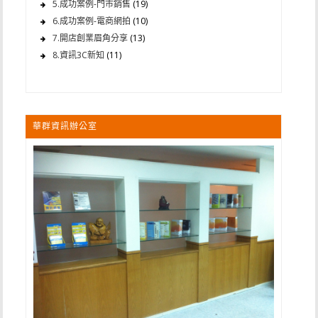
5.成功案例-門市銷售
(19)
6.成功案例-電商網拍
(10)
7.開店創業眉角分享
(13)
8.資訊3C新知
(11)
華群資訊辦公室