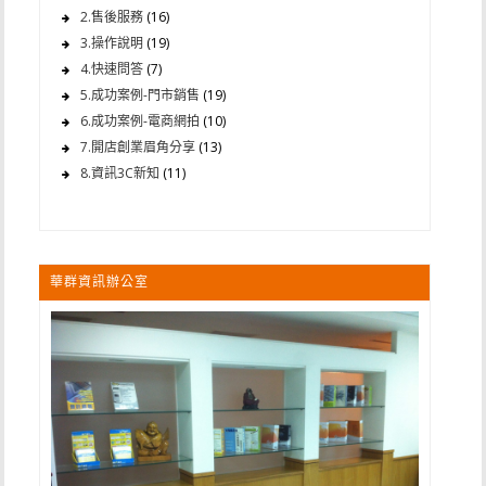
2.售後服務
(16)
3.操作說明
(19)
4.快速問答
(7)
5.成功案例-門市銷售
(19)
6.成功案例-電商網拍
(10)
7.開店創業眉角分享
(13)
8.資訊3C新知
(11)
華群資訊辦公室